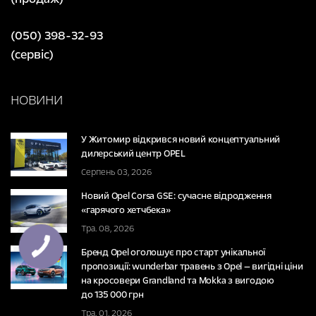
(050) 398-32-93
(сервіс)
НОВИНИ
У Житомир відкрився новий концептуальний
дилерський центр OPEL
Серпень 03, 2026
Новий Opel Corsa GSE: сучасне відродження
«гарячого хетчбека»
Тра. 08, 2026
Бренд Opel оголошує про старт унікальної
пропозиції: wunderbar травень з Opel — вигідні ціни
на кросовери Grandland та Mokka з вигодою
до 135 000 грн
Тра. 01, 2026