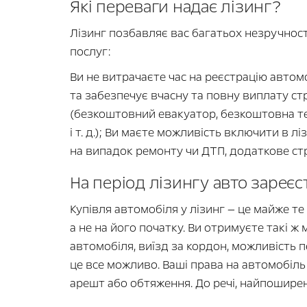
Які переваги надає лізинг?
Лізинг позбавляє вас багатьох незручносте
послуг:
Ви не витрачаєте час на реєстрацію автомо
та забезпечує вчасну та повну виплату с
(безкоштовний евакуатор, безкоштовна тех
і т. д.); Ви маєте можливість включити в 
на випадок ремонту чи ДТП, додаткове стр
На період лізингу авто зареє
Купівля автомобіля у лізинг — це майже те
а не на його початку. Ви отримуєте такі ж
автомобіля, виїзд за кордон, можливість
це все можливо. Ваші права на автомобіль
арешт або обтяження. До речі, найпоширені