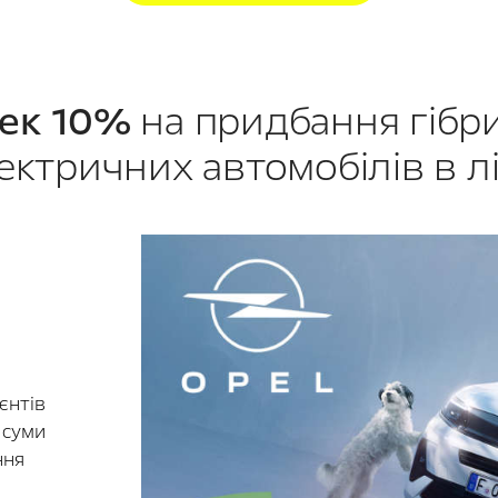
ек 10%
на придбання гібр
ектричних автомобілів в л
єнтів
 суми
ння