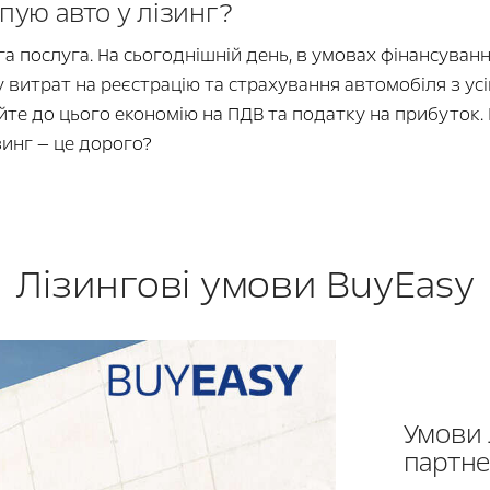
пую авто у лізинг?
ога послуга. На сьогоднішній день, в умовах фінансуван
ку витрат на реєстрацію та страхування автомобіля з у
те до цього економію на ПДВ та податку на прибуток.
зинг — це дорого?
Лізингові умови BuyEasy
Умови 
партне