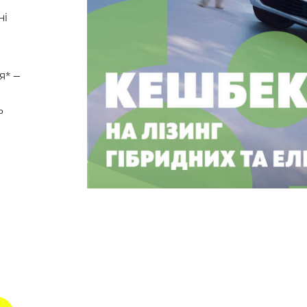
ні
я* —
ь