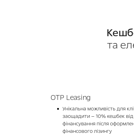
Кешб
та ел
OTP Leasing
Унікальна можливість для клі
заощадити — 10% кешбек від
фінансування після оформле
фінансового лізингу