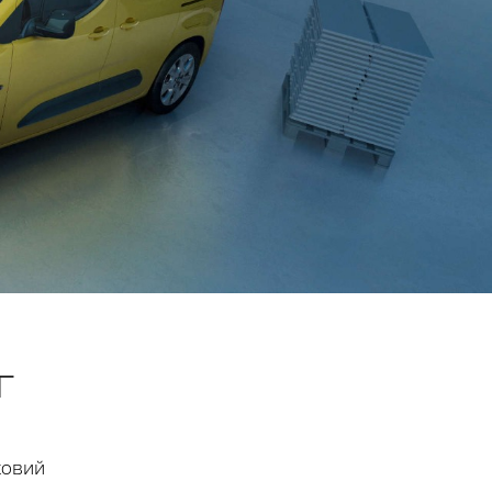
г
ковий