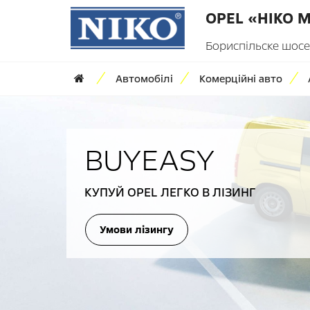
OPEL «НІКО 
Бориспільске шосе,
Автомобілі
Комерційні авто
BUYEASY
КУПУЙ OPEL ЛЕГКО В ЛІЗИНГ
Умови лізингу