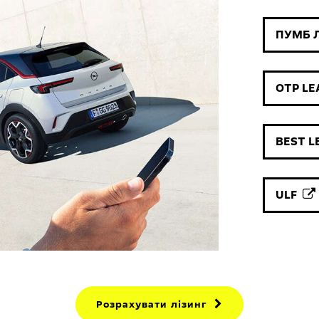
ПУМБ 
OTP L
BEST 
ULF
Розрахувати лізинг