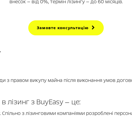
внесок — від 0%, термін лізингу — до 60 місяців.
Замовте консультацію
у
нди з правом викупу майна після виконання умов дого
 лізинг з BuyEasy — це:
у. Спільно з лізинговими компаніями розроблені персон