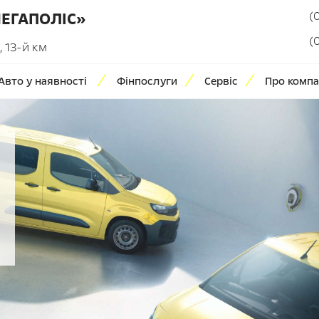
(
МЕГАПОЛІС»
(
 13-й км
Авто у наявності
Фінпослуги
Сервіс
Про компа