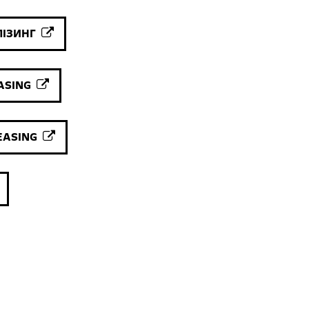
ЛІЗИНГ
EASING
LEASING