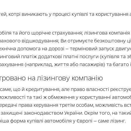
й, котрі виникають у процесі купівлі та користування 
біля та його щорічне страхування; лізингова компанія 
трахового відшкодування; Ви отримуєте безкоштовну ц
нічна допомога на дорозі — терміновий запуск двигуна
лізинговий платіж додаткові платні послуги (купівля та 
ахування (наприклад, життя або пасажирів) та багато 
стровано на лізингову компанію
 саме, що й кредитування, але право власності реєструє
 можливості та такі ж обмеження у користуванні автомоб
 передачі права керування третім особам, можливість 
 захищені законодавством України. Окрім того, на так
ша форма купівлі автомобіля у Європі — саме лізинг.