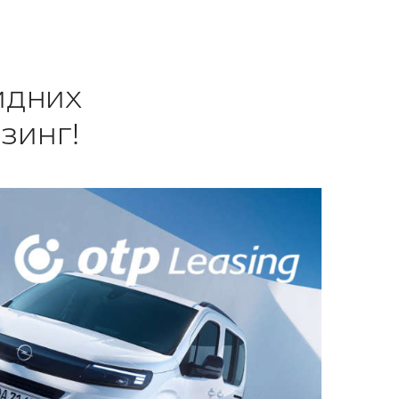
идних
ізинг!