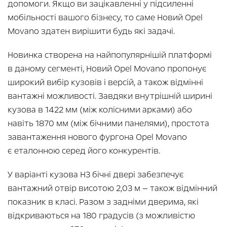
допомоги. Якщо ви зацікавленні у підсиленні
мобільності вашого бізнесу, то саме Новий Opel
Movano здатен вирішити будь які задачі.
Новинка створена на найпопулярнішій платформі
в даному сегменті, Новий Opel Movano пропонує
широкий вибір кузовів і версій, а також відмінні
вантажні можливості. Завдяки внутрішній ширині
кузова в 1422 мм (між колісними арками) або
навіть 1870 мм (між бічними панелями), простота
завантаження нового фургона Opel Movano
є еталонною серед його конкурентів.
У варіанті кузова H3 бічні двері забезпечує
вантажний отвір висотою 2,03 м — також відмінний
показник в класі. Разом з задніми дверима, які
відкриваються на 180 градусів (з можливістю