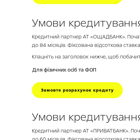
Умови кредитуванн
Кредитний партнер АТ «ОЩАДБАНК». Почат
до 84 місяців. Фіксована відсоткова ставк
Клацніть на заголовок нижче, щоб побачи
Для фізичних осіб та ФОП
Замовте розрахунок кредиту
Умови кредитування
Кредитний партнер АТ «ПРИВАТБАНК». Поча
до 60 місяців. Фіксована відсоткова ставк