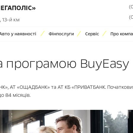
(
МЕГАПОЛІС»
(
 13-й км
Авто у наявності
Фінпослуги
Сервіс
Про компа
 програмою BuyEasy 
АНК», АТ «ОЩАДБАНК» та АТ КБ «ПРИВАТБАНК. Початков
о 84 місяців.