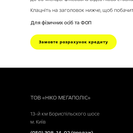
Клацніть на заголовок нижче, щоб побачи
Для фізичних осіб та ФОП
Замовте розрахунок кредиту
ТОВ «НІКО МЕГАПОЛІС»
13-й км Бориспільского шосе
м. Київ
(050) 308-14-02 (продаж)