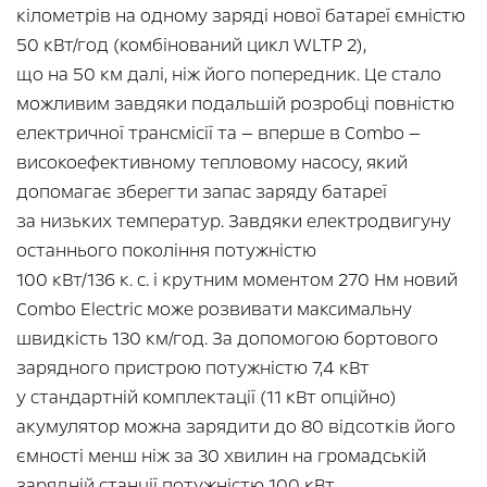
кілометрів на одному заряді нової батареї ємністю
50 кВт/год (комбінований цикл WLTP 2),
що на 50 км далі, ніж його попередник. Це стало
можливим завдяки подальшій розробці повністю
електричної трансмісії та — вперше в Combo —
високоефективному тепловому насосу, який
допомагає зберегти запас заряду батареї
за низьких температур. Завдяки електродвигуну
останнього покоління потужністю
100 кВт/136 к. с. і крутним моментом 270 Нм новий
Combo Electric може розвивати максимальну
швидкість 130 км/год. За допомогою бортового
зарядного пристрою потужністю 7,4 кВт
у стандартній комплектації (11 кВт опційно)
акумулятор можна зарядити до 80 відсотків його
ємності менш ніж за 30 хвилин на громадській
зарядній станції потужністю 100 кВт.