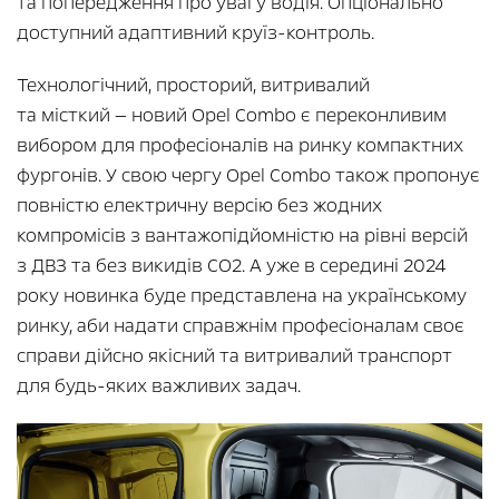
та попередження про увагу водія. Опціонально
доступний адаптивний круїз-контроль.
Технологічний, просторий, витривалий
та місткий — новий Opel Combo є переконливим
вибором для професіоналів на ринку компактних
фургонів. У свою чергу Opel Combo також пропонує
повністю електричну версію без жодних
компромісів з вантажопідйомністю на рівні версій
з ДВЗ та без викидів СО2. А уже в середині 2024
року новинка буде представлена на українському
ринку, аби надати справжнім професіоналам своє
справи дійсно якісний та витривалий транспорт
для будь-яких важливих задач.