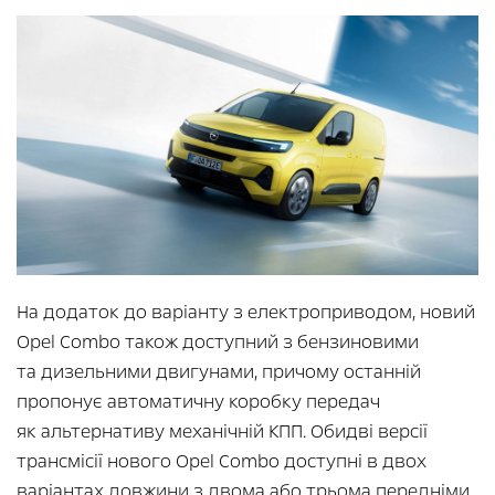
На додаток до варіанту з електроприводом, новий
Opel Combo також доступний з бензиновими
та дизельними двигунами, причому останній
пропонує автоматичну коробку передач
як альтернативу механічній КПП. Обидві версії
трансмісії нового Opel Combo доступні в двох
варіантах довжини з двома або трьома передніми