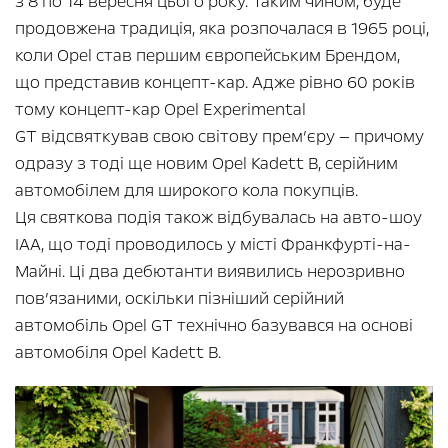
з 8 по 14 вересня цього року. Таким чином, буде
продовжена традиція, яка розпочалася в 1965 році,
коли Opel став першим європейським Брендом,
що представив концепт-кар. Адже рівно 60 років
тому концепт-кар Opel Experimental
GT відсвяткував свою світову прем’єру — причому
одразу з тоді ще новим Opel Kadett B, серійним
автомобілем для широкого кола покупців.
Ця святкова подія також відбувалась на авто-шоу
IAA, що тоді проводилось у місті Франкфурті-на-
Майні. Ці два дебютанти виявились нерозривно
пов’язаними, оскільки пізніший серійний
автомобіль Opel GT технічно базувався на основі
автомобіля Opel Kadett B.