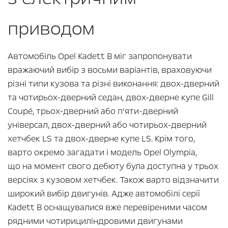
приводом
Автомобіль Opel Kadett B міг запропонувати
вражаючий вибір з восьми варіантів, враховуючи
різні типи кузова та різні виконання: двох-дверний
та чотирьох-дверний седан, двох-дверне купе Gill
Coupé, трьох-дверний або п’яти-дверний
універсал, двох-дверний або чотирьох-дверний
хетчбек LS та двох-дверне купе LS. Крім того,
варто окремо загадати і модель Opel Olympia,
що на момент свого дебюту була доступна у трьох
версіях з кузовом хетчбек. Також варто відзначити
широкий вибір двигунів. Адже автомобілі серії
Kadett B оснащувалися вже перевіреними часом
рядними чотирициліндровими двигунами