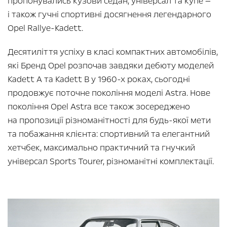
пропонувались кузови седан, універсал та купе —
і також гучні спортивні досягнення легендарного
Opel Rallye-Kadett.
Десятиліття успіху в класі компактних автомобілів,
які Бренд Opel розпочав завдяки дебюту моделей
Kadett A та Kadett B у 1960-х роках, сьогодні
продовжує поточне покоління моделі Astra. Нове
покоління Opel Astra все також зосереджено
на пропозиції різноманітності для будь-якої мети
та побажання клієнта: спортивний та елегантний
хетчбек, максимально практичний та гнучкий
універсал Sports Tourer, різноманітні комплектації.