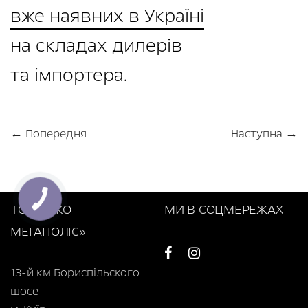
вже наявних в Україні
на складах дилерів
та імпортера.
← Попередня
Наступна →
ТОВ «НІКО
МИ В СОЦМЕРЕЖАХ
МЕГАПОЛІС»
13-й км Бориспільского
шосе