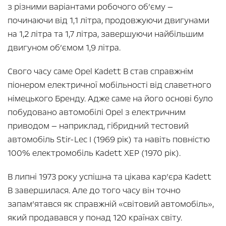
з різними варіантами робочого об’єму —
починаючи від 1,1 літра, продовжуючи двигунами
на 1,2 літра та 1,7 літра, завершуючи найбільшим
двигуном об’ємом 1,9 літра.
Свого часу саме Opel Kadett B став справжнім
піонером електричної мобільності від славетного
німецького Бренду. Адже саме на його основі було
побудовано автомобілі Opel з електричним
приводом — наприклад, гібридний тестовий
автомобіль Stir-Lec I (1969 рік) та навіть повністю
100% електромобіль Kadett XEP (1970 рік).
В липні 1973 року успішна та цікава кар’єра Kadett
B завершилася. Але до того часу він точно
запам’ятався як справжній «світовий автомобіль»,
який продавався у понад 120 країнах світу.