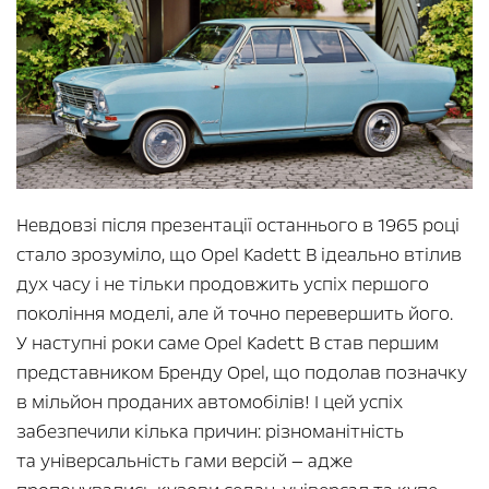
Невдовзі після презентації останнього в 1965 році
стало зрозуміло, що Opel Kadett B ідеально втілив
дух часу і не тільки продовжить успіх першого
покоління моделі, але й точно перевершить його.
У наступні роки саме Opel Kadett B став першим
представником Бренду Opel, що подолав позначку
в мільйон проданих автомобілів! І цей успіх
забезпечили кілька причин: різноманітність
та універсальність гами версій — адже