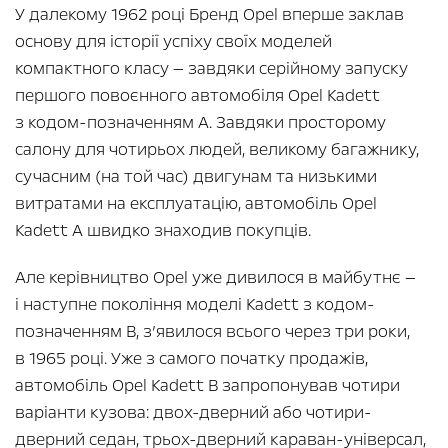
У далекому 1962 році Бренд Opel вперше заклав
основу для історії успіху своїх моделей
компактного класу — завдяки серійному запуску
першого повоєнного автомобіля Opel Kadett
з кодом-позначенням A. Завдяки просторому
салону для чотирьох людей, великому багажнику,
сучасним (на той час) двигунам та низькими
витратами на експлуатацію, автомобіль Opel
Kadett A швидко знаходив покупців.
Але керівництво Opel уже дивилося в майбутнє —
і наступне покоління моделі Kadett з кодом-
позначенням В, з’явилося всього через три роки,
в 1965 році. Уже з самого початку продажів,
автомобіль Opel Kadett B запропонував чотири
варіанти кузова: двох-дверний або чотири-
дверний седан, трьох-дверний караван-універсал,