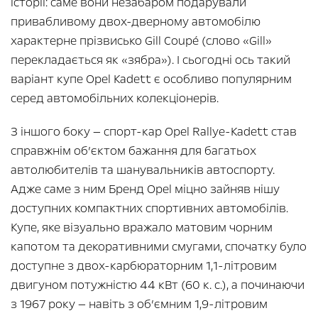
історії: саме вони незабаром подарували
привабливому двох-дверному автомобілю
характерне прізвисько Gill Coupé (слово «Gill»
перекладається як «зябра»). І сьогодні ось такий
варіант купе Opel Kadett є особливо популярним
серед автомобільних колекціонерів.
З іншого боку — спорт-кар Opel Rallye-Kadett став
справжнім об’єктом бажання для багатьох
автолюбителів та шанувальників автоспорту.
Адже саме з ним Бренд Opel міцно зайняв нішу
доступних компактних спортивних автомобілів.
Купе, яке візуально вражало матовим чорним
капотом та декоративними смугами, спочатку було
доступне з двох-карбюраторним 1,1-літровим
двигуном потужністю 44 кВт (60 к. с.), а починаючи
з 1967 року — навіть з об’ємним 1,9-літровим