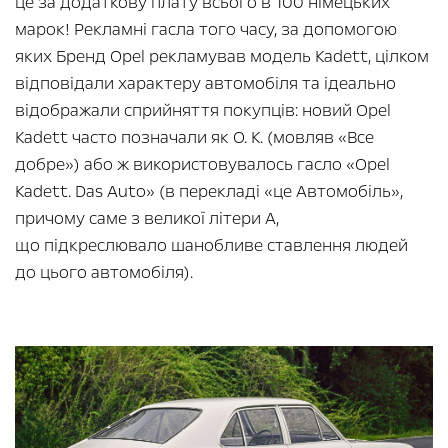
це за додаткову плату всього в 100 німецьких
марок! Рекламні гасла того часу, за допомогою
яких Бренд Opel рекламував модель Kadett, цілком
відповідали характеру автомобіля та ідеально
відображали сприйняття покупців: новий Opel
Kadett часто позначали як О. К. (мовляв «Все
добре») або ж використовувалось гасло «Opel
Kadett. Das Auto» (в перекладі «це Автомобіль»,
причому саме з великої літери А,
що підкреслювало шанобливе ставлення людей
до цього автомобіля).