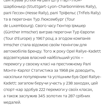
святкував успіхи на ралі Штутгарт-Ліон-
Шарбоньєр (Stuttgart-Lyon-Charbonnières Rally),
ралі Гессен (Hesse Rally), ралі Тріфельс (Trifels Rally)
та в перегонах Тур Люксембург (Tour
de Luxembourg). Свого часу Гюнтер Ірмшер
(Günther Irmscher) виграв перегони Тур Європи
(Tour d’Europe) у 1967 році, а згодом компанія
Irmscher стала відомою своїм тюнінгом для
автомобілів Бренду. Того ж року Opel Rallye-Kadett
відсвяткував власний найбільший успіх —
перемогу у своєму класі на престижному Ралі
Монте-Карло! Статистика за 1968 рік доводить,
наскільки популярним та успішним був Opel Rallye-
Kadett: загалом беручи участь у 238 заходах, цей
спорт-кар здобув 222 перемоги у своїх класах,
а також заслужив 345 золотих та 287 срібних
медалей.