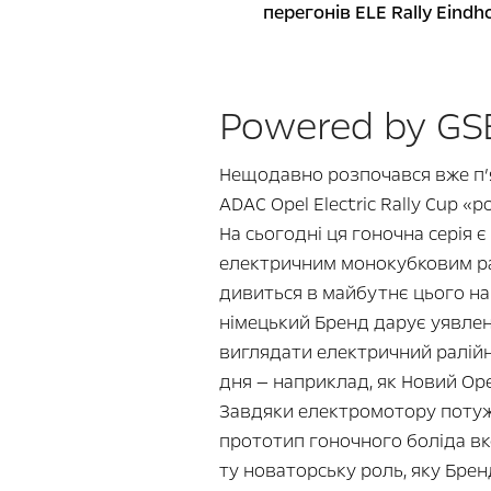
перегонів ELE Rally Eindh
Powered by GS
Нещодавно розпочався вже п’
ADAC Opel Electric Rally Cup «
На сьогодні ця гоночна серія є
електричним монокубковим рал
дивиться в майбутнє цього на
німецький Бренд дарує уявлен
виглядати електричний ралій
дня — наприклад, як Новий Opel
Завдяки електромотору потужні
прототип гоночного боліда в
ту новаторську роль, яку Бренд