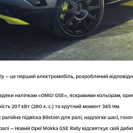
ly — це перший електромобіль, розроблений відповідн
вдяки наліпкам «OMG! GSE», яскравими кольорам, ориг
сть 207 кВт (280 к. с.) та крутний момент 345 Нм.
 ралійна підвіска Bilstein для ралі, надлегке шасі, гоно
алі — Новий Opel Mokka GSE Rally відсвяткує свій деб