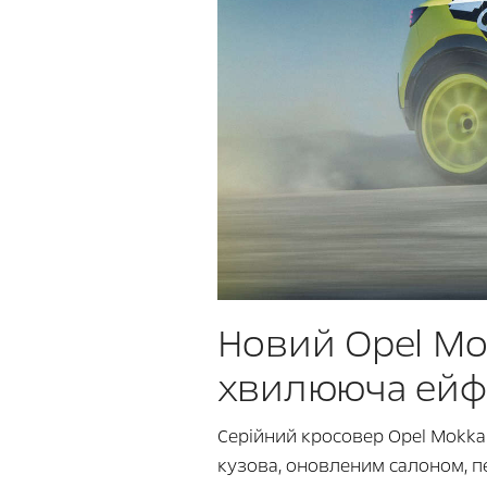
Новий Opel Mok
хвилююча ейф
Серійний кросовер Opel Mokk
кузова, оновленим салоном, пе