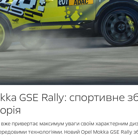
ka GSE Rally: спортивне з
орія
a вже привертає максимум уваги своїм характерним ди
редовими технологіями. Новий Opel Mokka GSE Rally збе