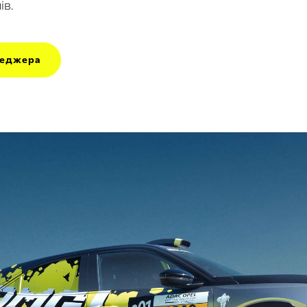
ів.
неджера