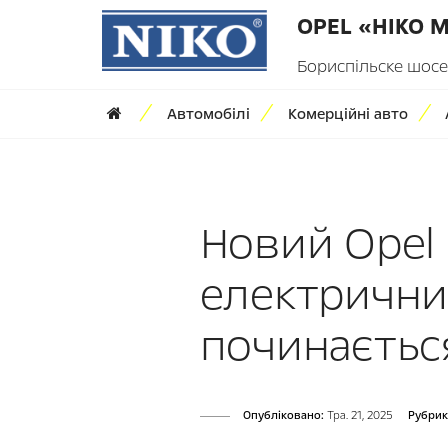
OPEL «НІКО 
Бориспільске шосе,
Автомобілі
Комерційні авто
Новий Opel 
електрични
починається
Опубліковано:
Тра. 21, 2025
Рубрик