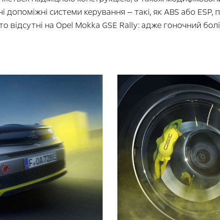
 допоміжні системи керування — такі, як ABS або ESP, 
то відсутні на Opel Mokka GSE Rally: адже гоночний бо