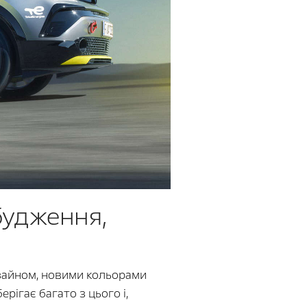
будження,
зайном, новими кольорами
рігає багато з цього і,