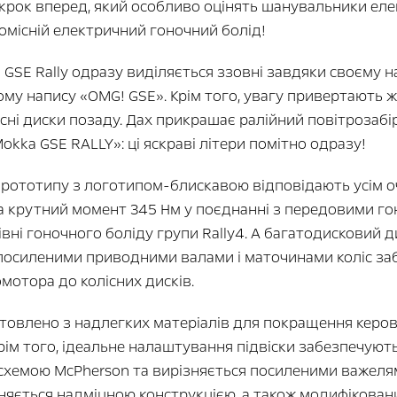
 крок вперед, який особливо оцінять шанувальники еле
місній електричний гоночний болід!
GSE Rally одразу виділяється ззовні завдяки своєму
му напису «OMG! GSE». Крім того, увагу привертають ж
існі диски позаду. Дах прикрашає ралійний повітрозабі
kka GSE RALLY»: ці яскраві літери помітно одразу!
ототипу з логотипом-блискавою відповідають усім оч
) та крутний момент 345 Нм у поєднанні з передовими 
рівні гоночного боліду групи Rally4. А багатодисковий
з посиленими приводними валами і маточинами коліс з
мотора до колісних дисків.
овлено з надлегких матеріалів для покращення керов
м того, ідеальне налаштування підвіски забезпечують ун
 схемою McPherson та вирізняється посиленими важеля
зняється надміцною конструкцією, а також модифіков