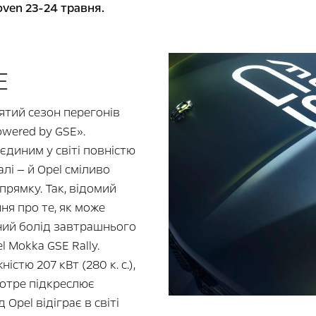
oven 23-24 травня.
E
ятий сезон перегонів
powered by GSE».
 єдиним у світі повністю
і — й Opel сміливо
прямку. Так, відомий
ня про те, як може
ний болід завтрашнього
 Mokka GSE Rally.
стю 207 кВт (280 к. с.),
котре підкреслює
 Opel відіграє в світі