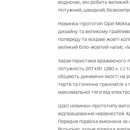
водночас, він робить великий
потужний, швидкий, безкомпро
Новинка-прототип Opel Mokka 
дизайну та великому грайливо
попереду та яскраві жовті кол
великий біло-жовтий напис «Mo
Характеристики вражаючого пр
потужність 207 кВт (280 к. с.
обіцяють динамічні якості на 
тертя та гоночна трансмісія 
максимальної тяги від електро
Шасі новинки-прототипу вигот
відпрацювання нерівностей. Крі
Передня підвіска виконана за
Водночас задня підвіска вирі