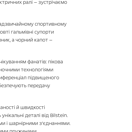
ктричних ралі — зустрічаємо
 надзвичайному спортивному
овті гальмівні супорти
рник, а чорний капот —
ікуванням фанатів: пікова
гоночними технологіями
 диференціал підвищеного
абезпечують передачу
аності й швидкості
ікальні деталі від Bilstein.
ми і шарнірними з’єднаннями.
аними пружинами