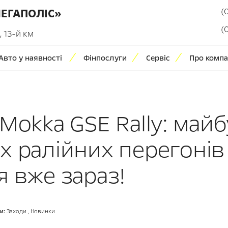
(
МЕГАПОЛІС»
(
 13-й км
Авто у наявності
Фінпослуги
Сервіс
Про компа
Mokka GSE Rally: май
х ралійних перегонів
 вже зараз!
и:
Заходи
,
Новинки