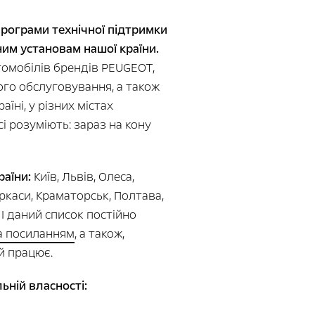
рограми технічної підтримки
им установам нашої країни.
томобілів брендів PEUGEOT,
ого обслуговування, а також
їні, у різних містах
і розуміють: зараз на кону
раїни:
Київ, Львів, Олеса,
ркаси, Краматорськ, Полтава,
 І даний список постійно
а посиланням
, а також,
й працює.
ьній власності: