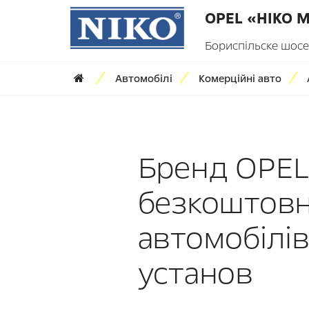
OPEL «НІКО 
Бориспільске шосе,
Автомобілі
Комерційні авто
Бренд OPEL
безкоштовн
автомобілі
установ