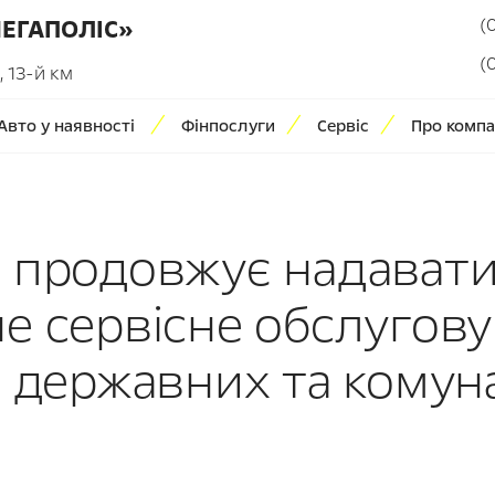
(
МЕГАПОЛІС»
(
 13-й км
Авто у наявності
Фінпослуги
Сервіс
Про компа
 продовжує надават
е сервісне обслугов
в державних та комун