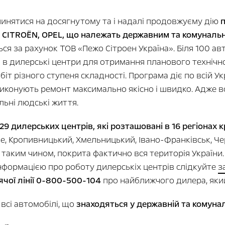
пинятися на досягнутому та і надалі продовжуєму дію
п
 CITROËN, OPEL, що належать державним та комунальн
ся за рахунок ТОВ «Пежо Сітроен Україна». Біля 100 ав
 в дилерські центри для отримання планового технічн
 різного ступеня складності. Програма діє по всій Укра
 виконують ремонт максимально якісно і швидко. Адже вс
альні людські життя.
9 дилерських центрів, які розташовані в 16 регіонах к
не, Кропивницький, Хмельницький, Івано-Франківськ, Че
 таким чином, покрита фактично вся територія України.
нформацією про роботу дилерськіх центрів слідкуйте
з
ячої лінії 0-800-500-104
про найближчого дилера, яки
всі автомобілі, що
знаходяться у державній та комунал