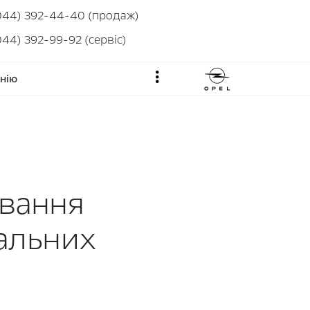
044) 392-44-40 (продаж)
044) 392-99-92 (сервіс)
нію
и
ування
альних