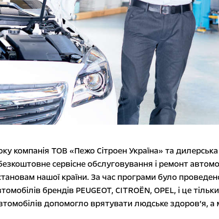
оку компанія ТОВ «Пежо Сітроен Україна» та дилерськ
езкоштовне сервісне обслуговування і ремонт автомо
тановам нашої країни. За час програми було проведе
томобілів брендів PEUGEOT, CITROËN, OPEL, і це тільки
втомобілів допомогло врятувати людське здоров’я, а 