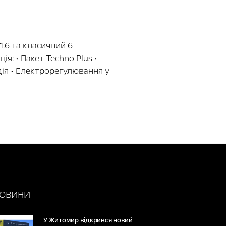
1.6 та класичний 6-
я: • Пакет Techno Plus •
одія • Електрорегулювання у
ОВИНИ
У Житомир відкрився новий