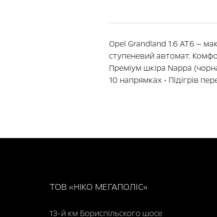
Opel Grandland 1.6 AT6 — м
ступеневий автомат. Комфорт
Преміум шкіра Nappa (чорна
10 напрямках • Підігрів пере
ТОВ «НІКО МЕГАПОЛІС»
13-й км Бориспільского шосе