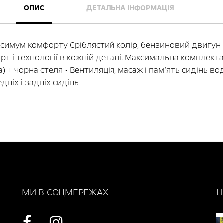
beginning
ОПИС
ДЕТАЛЬНА ІНФОРМАЦІЯ
of
the
images
аксимум комфорту Сріблястий колір, бензиновий двигун 
gallery
 і технології в кожній деталі. Максимальна комплектаці
) + чорна стеля • Вентиляція, масаж і пам’ять сидінь в
дніх і задніх сидінь
МИ В СОЦМЕРЕЖАХ
Н