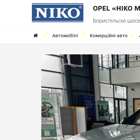
OPEL «НІКО 
Бориспільске шосе,
Автомобілі
Комерційні авто